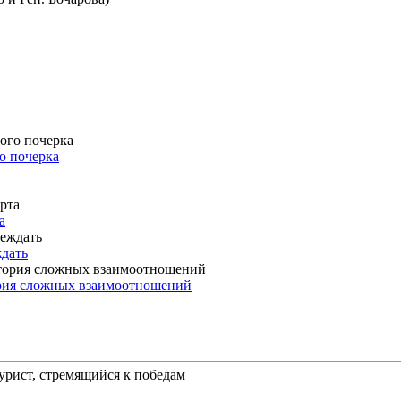
о почерка
а
ждать
ория сложных взаимоотношений
урист, стремящийся к победам