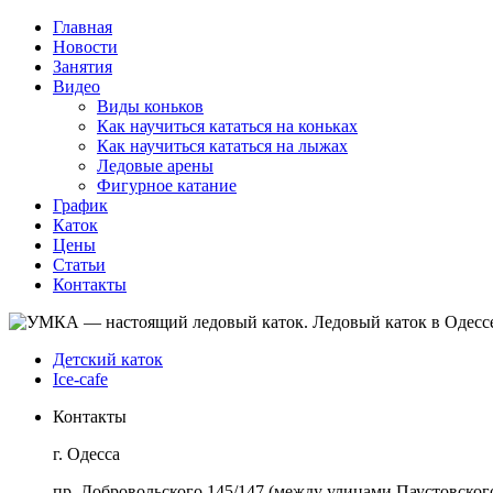
Главная
Новости
Занятия
Видео
Виды коньков
Как научиться кататься на коньках
Как научиться кататься на лыжах
Ледовые арены
Фигурное катание
График
Каток
Цены
Статьи
Контакты
Детский каток
Ice-cafe
Контакты
г. Одесса
пр. Добровольского 145/147 (между улицами Паустовского