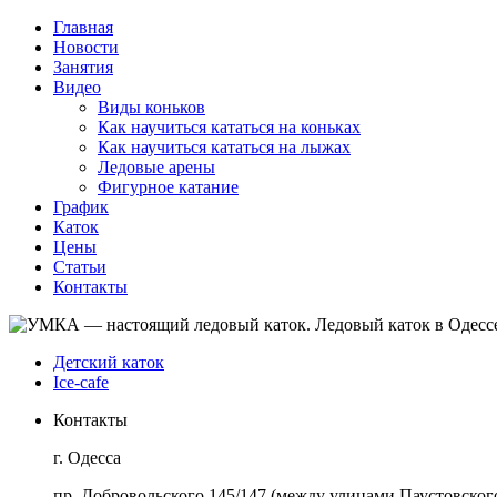
Главная
Новости
Занятия
Видео
Виды коньков
Как научиться кататься на коньках
Как научиться кататься на лыжах
Ледовые арены
Фигурное катание
График
Каток
Цены
Статьи
Контакты
Детский каток
Ice-cafe
Контакты
г. Одесса
пр. Добровольского 145/147 (между улицами Паустовского