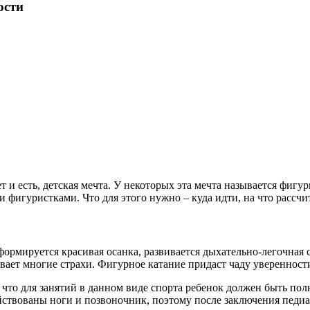
ости
т и есть, детская мечта. У некоторых эта мечта называется фигу
фигуристками. Что для этого нужно – куда идти, на что рассчи
 формируется красивая осанка, развивается дыхательно-легочная 
евает многие страхи. Фигурное катание придаст чаду уверенност
что для занятий в данном виде спорта ребенок должен быть пол
йствованы ноги и позвоночник, поэтому после заключения педиа