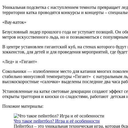
Уникальная подсветка с наступлением темноты превращает лед в
территории катка проводятся конкурсы и концерты – специальн
«Вау-каток»
Безусловный лидер прошлого года не уступает позиций. Он обно
метров искусственного льда, но и познакомиться с популярным
В центре установлен гигантский куб, на стенах которого будут
хоккеистов, для детей и для проведения мероприятий, где буде
«Лед» и «Гигант»
Сокольники — излюбленное место для катания многих поколен
стабильно минусовой температуры «Гигант» с натуральным льд
высокоскоростные «салочки» выделены последние два часа рабо
Установленные на катке световые декорации создают эффект сев
открыты траттория и киоски со сладостями, работают детская 
Похожие материалы:
Что такое пейнтбол? Игра и её особенности
Пейнтбол – это уникальная техническая игра, которая б