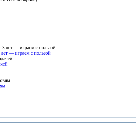
 лет — играем с пользой
ачей
вям