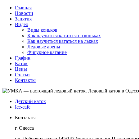
Главная
Новости
Занятия
Видео
Виды коньков
Как научиться кататься на коньках
Как научиться кататься на лыжах
Ледовые арены
Фигурное катание
График
Каток
Цены
Статьи
Контакты
Детский каток
Ice-cafe
Контакты
г. Одесса
пр. Добровольского 145/147 (между улицами Паустовского