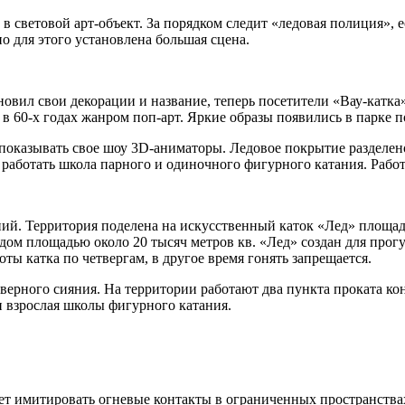
 световой арт-объект. За порядком следит «ледовая полиция», е
о для этого установлена большая сцена.
вил свои декорации и название, теперь посетители «Вау-катка» 
 в 60-х годах жанром поп-арт. Яркие образы появились в парке
 показывать свое шоу 3D-аниматоры. Ледовое покрытие разделено
т работать школа парного и одиночного фигурного катания. Работ
ий. Территория поделена на искусственный каток «Лед» площад
ом площадью около 20 тысяч метров кв. «Лед» создан для прогу
ты катка по четвергам, в другое время гонять запрещается.
ерного сияния. На территории работают два пункта проката конь
и взрослая школы фигурного катания.
удет имитировать огневые контакты в ограниченных пространств