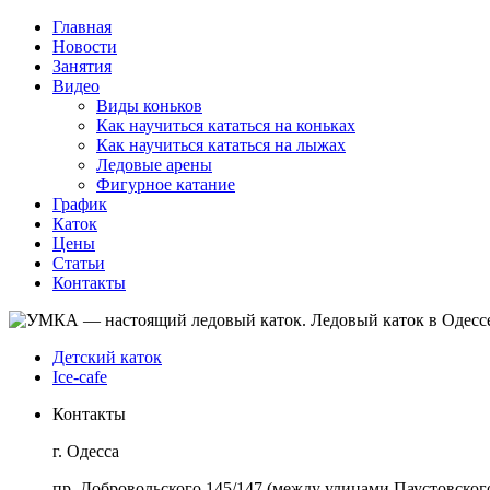
Главная
Новости
Занятия
Видео
Виды коньков
Как научиться кататься на коньках
Как научиться кататься на лыжах
Ледовые арены
Фигурное катание
График
Каток
Цены
Статьи
Контакты
Детский каток
Ice-cafe
Контакты
г. Одесса
пр. Добровольского 145/147 (между улицами Паустовского