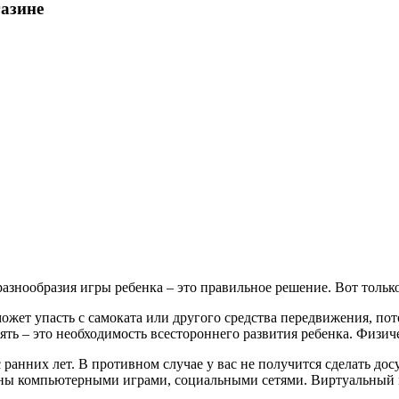
газине
азнообразия игры ребенка – это правильное решение. Вот только
может упасть с самоката или другого средства передвижения, по
ть – это необходимость всестороннего развития ребенка. Физиче
 ранних лет. В противном случае у вас не получится сделать д
ечены компьютерными играми, социальными сетями. Виртуальный 