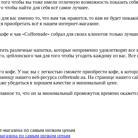
 того чтобы вы тоже имели отличную возможность показать себя 
о чтобы найти для себя всё самое лучшее.
для вас именно то, что вам так нравится, то вам не будет ника
я приобретать всё в нашем интернет-магазине.
офе и чая «Сoffeetrade» собрал для своих клиентов только лучш
ить различные напитки, которые непременно удовлетворят все 
ого, цейлонского чая для того чтобы угодить каждому из вас. В
о кофе. У нас вы с легкостью сможете приобрести кофе, к котор
аницу нашего веб-ресурса coffeetrade.ua. На странице нашего 
акже убедиться в хорошем качестве и минимальной цене.
 главное то, что он за минимальный промежуток времени окажетс
магазина по самым низким ценам