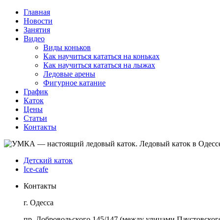
Главная
Новости
Занятия
Видео
Виды коньков
Как научиться кататься на коньках
Как научиться кататься на лыжах
Ледовые арены
Фигурное катание
График
Каток
Цены
Статьи
Контакты
Детский каток
Ice-cafe
Контакты
г. Одесса
пр. Добровольского 145/147 (между улицами Паустовского