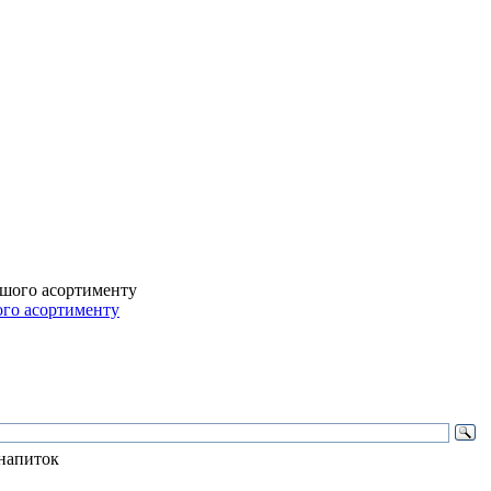
ого асортименту
 напиток