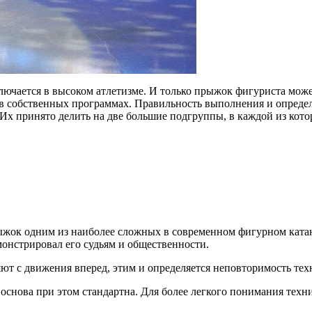
лючается в высоком атлетизме. И только прыжок фигуриста може
 в собственных программах. Правильность выполнения и опред
. Их принято делить на две большие подгруппы, в каждой из кот
жок одним из наиболее сложных в современном фигурном катан
монстрировал его судьям и общественности.
яют с движения вперед, этим и определяется неповторимость те
снова при этом стандартна. Для более легкого понимания техни