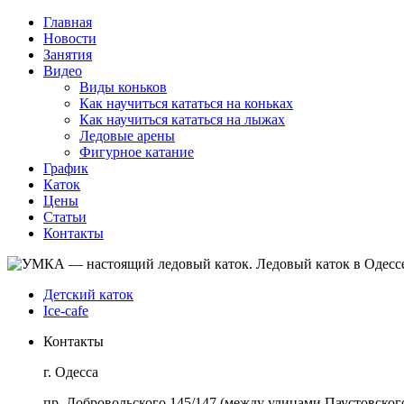
Главная
Новости
Занятия
Видео
Виды коньков
Как научиться кататься на коньках
Как научиться кататься на лыжах
Ледовые арены
Фигурное катание
График
Каток
Цены
Статьи
Контакты
Детский каток
Ice-cafe
Контакты
г. Одесса
пр. Добровольского 145/147 (между улицами Паустовского