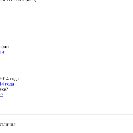
ии
4 года
е?
отличия