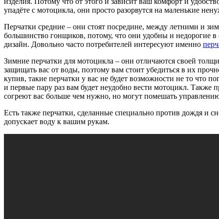
изделия. Потому что от этого и зависит ваш комфорт и удобст
упадёте с мотоцикла, они просто разорвутся на маленькие нен
Перчатки средние – они стоят посредине, между летними и зим
большинство гонщиков, потому, что они удобны и недорогие в с
дизайн. Довольно часто потребителей интересуют именно
перч
Зимние перчатки для мотоцикла – они отличаются своей толщи
защищать вас от воды, поэтому вам стоит убедиться в их прочн
купив, такие перчатки у вас не будет возможности не то что п
и первые пару раз вам будет неудобно вести мотоцикл. Также 
согреют вас больше чем нужно, но могут помешать управлению
Есть также перчатки, сделанные специально против дождя и сн
допускает воду к вашим рукам.