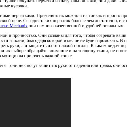
во. Лучше покупать перчатки из натуральной кожи, они довольно
ужные кусочки.
ними перчатками. Применять их можно и на гонках и просто при
воей цене. Сегодня таких перчаток больше чем достаточно, и с 
атки Mechanix
они намного качественней и удобней остальных.
ной и прочностью. Они созданы для того, чтобы согревать ваши
ости и ткани, благодаря которой изделие не будет промокать. В 
огреть руки, а и защитить их от плохой погоды. К таким видам п
при их выборе обращайте внимание и на толщину ткани, не стоит
 мотоцикла при очень важной гонке.
ега – они не смогут защитить руки от падения или травм, они 