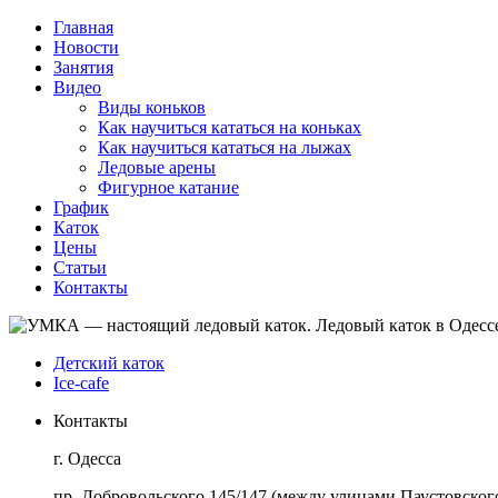
Главная
Новости
Занятия
Видео
Виды коньков
Как научиться кататься на коньках
Как научиться кататься на лыжах
Ледовые арены
Фигурное катание
График
Каток
Цены
Статьи
Контакты
Детский каток
Ice-cafe
Контакты
г. Одесса
пр. Добровольского 145/147 (между улицами Паустовского