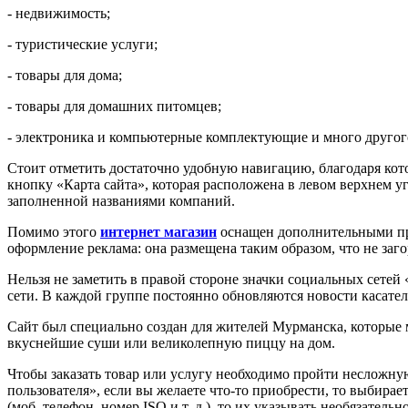
- недвижимость;
- туристические услуги;
- товары для дома;
- товары для домашних питомцев;
- электроника и компьютерные комплектующие и много другог
Стоит отметить достаточно удобную навигацию, благодаря кот
кнопку «Карта сайта», которая расположена в левом верхнем у
заполненной названиями компаний.
Помимо этого
интернет магазин
оснащен дополнительными при
оформление реклама: она размещена таким образом, что не заг
Нельзя не заметить в правой стороне значки социальных сетей
сети. В каждой группе постоянно обновляются новости касате
Сайт был специально создан для жителей Мурманска, которые 
вкуснейшие суши или великолепную пиццу на дом.
Чтобы заказать товар или услугу необходимо пройти несложну
пользователя», если вы желаете что-то приобрести, то выбира
(моб. телефон, номер ISQ и т. д.), то их указывать необязательно