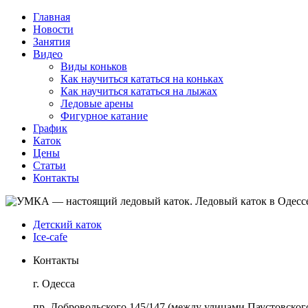
Главная
Новости
Занятия
Видео
Виды коньков
Как научиться кататься на коньках
Как научиться кататься на лыжах
Ледовые арены
Фигурное катание
График
Каток
Цены
Статьи
Контакты
Детский каток
Ice-cafe
Контакты
г. Одесса
пр. Добровольского 145/147 (между улицами Паустовского