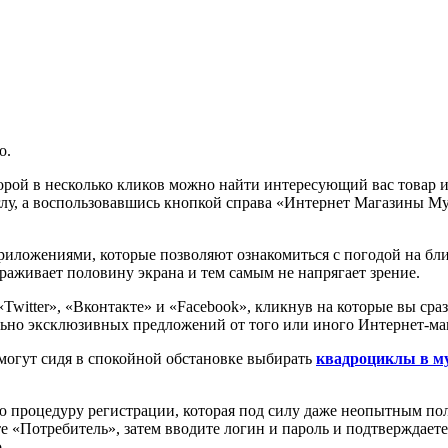
о.
орой в несколько кликов можно найти интересующий вас товар и
глу, а воспользовавшись кнопкой справа «Интернет Магазины Му
ложениями, которые позволяют ознакомиться с погодой на ближа
ораживает половину экрана и тем самым не напрягает зрение.
 «Twitter», «Вконтакте» и «Facebook», кликнув на которые вы с
льно эксклюзивных предложений от того или иного Интернет-ма
могут сидя в спокойной обстановке выбирать
квадроциклы в м
ю процедуру регистрации, которая под силу даже неопытным пол
ете «Потребитель», затем вводите логин и пароль и подтверждае
.