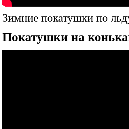
Зимние покатушки по льду
Покатушки на конька