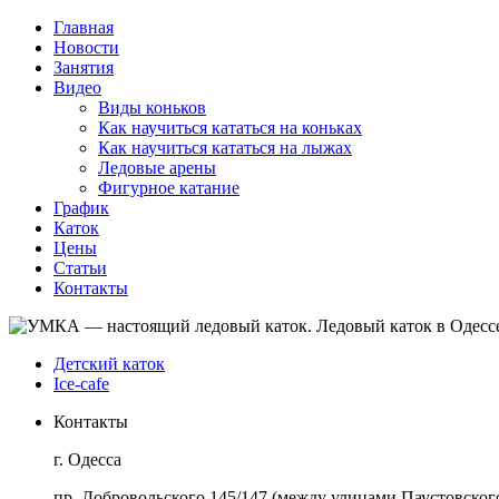
Главная
Новости
Занятия
Видео
Виды коньков
Как научиться кататься на коньках
Как научиться кататься на лыжах
Ледовые арены
Фигурное катание
График
Каток
Цены
Статьи
Контакты
Детский каток
Ice-cafe
Контакты
г. Одесса
пр. Добровольского 145/147 (между улицами Паустовского